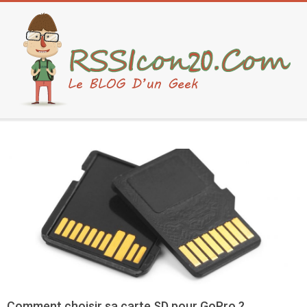
Skip
to
content
Secondary
Navigation
Menu
Comment choisir sa carte SD pour GoPro ?