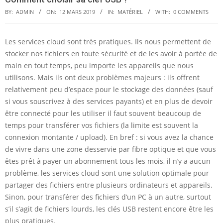
BY:
ADMIN
ON:
12 MARS 2019
IN:
MATÉRIEL
WITH:
0 COMMENTS
Les services cloud sont très pratiques. Ils nous permettent de
C
stocker nos fichiers en toute sécurité et de les avoir à portée de
main en tout temps, peu importe les appareils que nous
o
utilisons. Mais ils ont deux problèmes majeurs : ils offrent
m
relativement peu d’espace pour le stockage des données (sauf
m
si vous souscrivez à des services payants) et en plus de devoir
être connecté pour les utiliser il faut souvent beaucoup de
e
temps pour transférer vos fichiers (la limite est souvent la
n
connexion montante / upload). En bref : si vous avez la chance
t
de vivre dans une zone desservie par fibre optique et que vous
êtes prêt à payer un abonnement tous les mois, il n’y a aucun
c
problème, les services cloud sont une solution optimale pour
h
partager des fichiers entre plusieurs ordinateurs et appareils.
o
Sinon, pour transférer des fichiers d’un PC à un autre, surtout
s’il s’agit de fichiers lourds, les clés USB restent encore être les
i
plus pratiques.