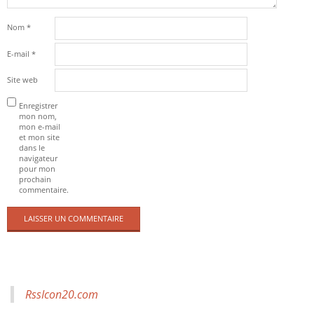
Nom
*
E-mail
*
Site web
Enregistrer
mon nom,
mon e-mail
et mon site
dans le
navigateur
pour mon
prochain
commentaire.
RssIcon20.com