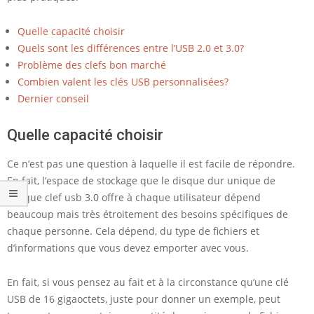
s
i
Quelle capacité choisir
Quels sont les différences entre l’USB 2.0 et 3.0?
r
Problème des clefs bon marché
s
Combien valent les clés USB personnalisées?
a
Dernier conseil
c
Quelle capacité choisir
l
Ce n’est pas une question à laquelle il est facile de répondre.
e
En fait, l’espace de stockage que le disque dur unique de
f
chaque clef usb 3.0 offre à chaque utilisateur dépend
U
beaucoup mais très étroitement des besoins spécifiques de
chaque personne. Cela dépend, du type de fichiers et
S
d’informations que vous devez emporter avec vous.
B
?
En fait, si vous pensez au fait et à la circonstance qu’une clé
USB de 16 gigaoctets, juste pour donner un exemple, peut