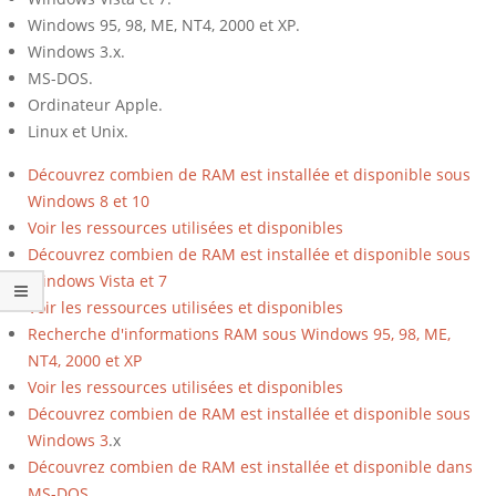
o
Windows 95, 98, ME, NT4, 2000 et XP.
i
Windows 3.x.
r
MS-DOS.
Ordinateur Apple.
l
Linux et Unix.
a
Découvrez combien de RAM est installée et disponible sous
q
Windows 8 et 10
u
Voir les ressources utilisées et disponibles
a
Découvrez combien de RAM est installée et disponible sous
Windows Vista et 7
n
Voir les ressources utilisées et disponibles
t
Recherche d'informations RAM sous Windows 95, 98, ME,
i
NT4, 2000 et XP
Voir les ressources utilisées et disponibles
t
Découvrez combien de RAM est
installée et disponible sous
é
Windows 3
.x
d
Découvrez combien de RAM est installée et disponible dans
MS-DOS