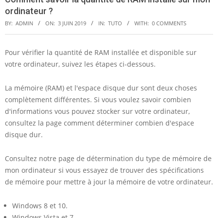
ordinateur ?
BY:
ADMIN
ON:
3 JUIN 2019
IN:
TUTO
WITH:
0 COMMENTS
Pour vérifier la quantité de RAM installée et disponible sur
C
votre ordinateur, suivez les étapes ci-dessous.
o
La mémoire (RAM) et l'espace disque dur sont deux choses
m
complètement différentes. Si vous voulez savoir combien
m
d'informations vous pouvez stocker sur votre ordinateur,
consultez la page comment déterminer combien d'espace
e
disque dur.
n
t
Consultez notre page de détermination du type de mémoire de
mon ordinateur si vous essayez de trouver des spécifications
s
de mémoire pour mettre à jour la mémoire de votre ordinateur.
a
v
Windows 8 et 10.
Windows Vista et 7.