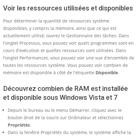
r
Voir les ressources utilisées et disponibles
m
o
Pour déterminer la quantité de ressources système
disponibles, y compris la mémoire, ainsi que ce qui est
n
actuellement utilisé, ouvrez le Gestionnaire des tâches. Dans
o
l'onglet Processus, vous pouvez voir quels programmes sont en
r
cours d'exécution et quelles ressources sont utilisées. Dans
l'onglet Performances, vous pouvez voir une vue d'ensemble de
d
toutes les ressources système. Vous pouvez voir combien de
i
mémoire est disponible à côté de l'étiquette
Disponible
.
n
Découvrez combien de RAM est installée
a
et disponible sous Windows Vista et 7
t
e
Depuis le bureau ou le menu Démarrer, cliquez avec le
bouton droit de la souris sur Ordinateur et sélectionnez
u
Propriétés
.
r
Dans la fenêtre Propriétés du système, le système affiche la