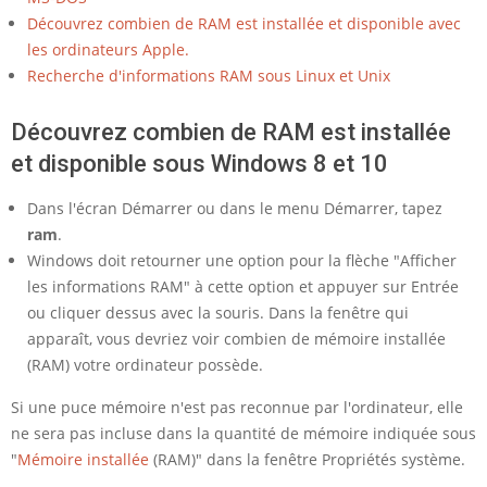
e
Découvrez combien de RAM est installée et disponible avec
R
les ordinateurs Apple.
A
Recherche d'informations RAM sous Linux et Unix
M
Découvrez combien de RAM est installée
i
et disponible sous Windows 8 et 10
n
Dans l'écran Démarrer ou dans le menu Démarrer, tapez
s
ram
.
t
Windows doit retourner une option pour la flèche "Afficher
a
les informations RAM" à cette option et appuyer sur Entrée
ou cliquer dessus avec la souris. Dans la fenêtre qui
l
apparaît, vous devriez voir combien de mémoire installée
l
(RAM) votre ordinateur possède.
é
Si une puce mémoire n'est pas reconnue par l'ordinateur, elle
s
ne sera pas incluse dans la quantité de mémoire indiquée sous
u
"
Mémoire installée
(RAM)" dans la fenêtre Propriétés système.