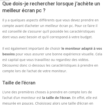
Que dois-je rechercher lorsque j’achète un
d
meilleur écran pc ?
e
v
Il y a quelques aspects différents que vous devez prendre en
compte avant d’acheter un meilleur écran pc. Pour ce faire il
r
est conseillé de s’assurer qu’il possède les caractéristiques
i
dont vous avez besoin et qu’il correspond à votre budget.
e
Il est également important de choisir
le moniteur adapté à vos
z
besoins
pour vous assurer une bonne expérience visuelle. Cela
-
est capital que vous travailliez ou regardiez des vidéos.
v
Découvrez donc ci-dessous les caractéristiques à prendre en
compte lors de l’achat de votre moniteur.
o
u
Taille de l’écran
s
L’une des premières choses à prendre en compte lors de
a
l’achat d’un moniteur est
la taille de l’écran
. En effet, elle est
c
mesurée en pouces. Choisissez alors une taille d’écran en