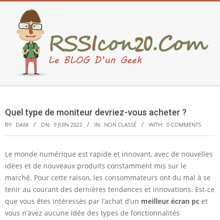
Skip
to
content
Secondary
Navigation
Quel type de moniteur devriez-vous acheter ?
Menu
BY:
DANI
ON:
9 JUIN 2022
IN:
NON CLASSÉ
WITH:
0 COMMENTS
Le monde numérique est rapide et innovant, avec de nouvelles
Q
idées et de nouveaux produits constamment mis sur le
marché. Pour cette raison, les consommateurs ont du mal à se
u
tenir au courant des dernières tendances et innovations. Est-ce
e
que vous êtes intéressés par l’achat d’un
meilleur écran pc
et
l
vous n’avez aucune idée des types de fonctionnalités