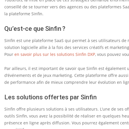
i
conseillé de se tourner vers des agences ou des plateformes SaaS
n
la plateforme Sinfin.
f
Qu’est-ce que Sinfin ?
i
n
Sinfin est une plateforme SaaS qui permet à ses utilisateurs de 
solution logicielle allie à la fois des services créatifs et marketi
:
Pour
en savoir plus sur les solutions Sinfin DXP
, vous pouvez vou
t
o
Par ailleurs, il est important de savoir que Sinfin est également
d’événements et de jeux marketing. Cette plateforme offre aussi à 
u
de performance afin de mieux comprendre leur évolution en lig
t
s
Les solutions offertes par Sinfin
a
Sinfin offre plusieurs solutions à ses utilisateurs. L’une de ses of
v
outils Sinfin, vous avez la possibilité de réaliser en quelques 
o
présence en ligne après diffusion. Vous pourrez également centra