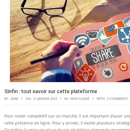
Sinfin : tout savoir sur cette plateforme
BY:
DANI
ON:
21 JANVIER 2023
IN:
NON CLASSÉ
WITH:
0 COMMENTS
Pour rester compétitif sur un marché, il est important d’avoir un
S
cette présence en ligne. Pour y arriver, il existe plusieurs stra
Toutefois, la mise en place de ces stratégies demande énormément