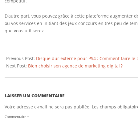
compétitif.
i
r
D’autre part, vous pouvez grâce à cette plateforme augmenter d
s
ou vos services en initiant des jeux-concours en très peu de temp
que vous utiliserez.
u
r
2023-
c
01-
Previous Post:
Disque dur externe pour PS4 : Comment faire le 
e
21
Next Post:
Bien choisir son agence de marketing digital ?
t
t
e
LAISSER UN COMMENTAIRE
p
Votre adresse e-mail ne sera pas publiée.
Les champs obligatoir
l
Commentaire
*
a
t