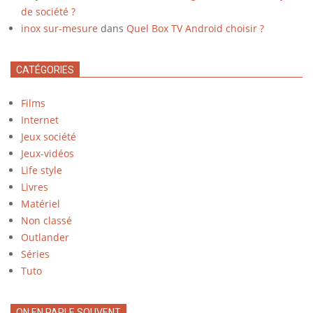
de société ?
inox sur-mesure
dans
Quel Box TV Android choisir ?
CATÉGORIES
Films
Internet
Jeux société
Jeux-vidéos
Life style
Livres
Matériel
Non classé
Outlander
Séries
Tuto
ON EN PARLE SOUVENT