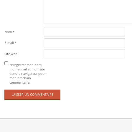
e
f
o
r
Nom
*
m
E-mail
*
e
Site web
Enregistrer mon nom,
mon e-mail et mon site
dans le navigateur pour
mon prochain
commentaire.