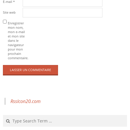
E-mail
*
Site web
Enregistrer
mon nom,
mon e-mail
et mon site
dans le
navigateur
pour mon
prochain
commentaire.
RssIcon20.com
Search