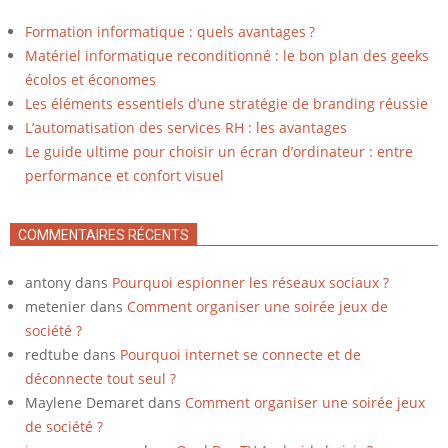
Formation informatique : quels avantages ?
Matériel informatique reconditionné : le bon plan des geeks
écolos et économes
Les éléments essentiels d’une stratégie de branding réussie
L’automatisation des services RH : les avantages
Le guide ultime pour choisir un écran d’ordinateur : entre
performance et confort visuel
COMMENTAIRES RÉCENTS
antony
dans
Pourquoi espionner les réseaux sociaux ?
metenier
dans
Comment organiser une soirée jeux de
société ?
redtube
dans
Pourquoi internet se connecte et de
déconnecte tout seul ?
Maylene Demaret
dans
Comment organiser une soirée jeux
de société ?