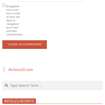
Enregistrer
mon nom,
mon e-mail
et mon site
dans le
navigateur
pour mon
prochain
commentaire.
RssIcon20.com
Search
ARTICLES RÉCENTS