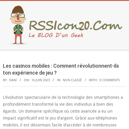
Skip
to
content
Secondary
Navigation
Les casinos mobiles : Comment révolutionnent-ils
Menu
ton expérience de jeu ?
BY:
DANI
ON:
16 JUIN 2023
IN:
NON CLASSÉ
WITH:
0 COMMENTS
L’évolution spectaculaire de la technologie des smartphones a
L
profondément transformé la vie des individus à bien des
égards. Un domaine spécifique où cette avancée a eu un
e
impact significatif est le jeu d’argent. Grâce aux téléphones
s
mobiles, il est désormais facile d’accéder à de nombreuses