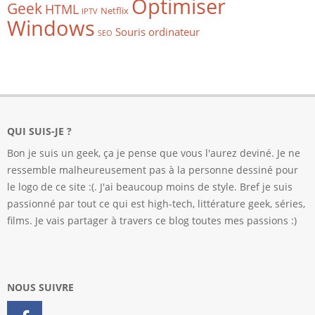
Optimiser
Geek
HTML
Netflix
IPTV
Windows
Souris ordinateur
SEO
QUI SUIS-JE ?
Bon je suis un geek, ça je pense que vous l'aurez deviné. Je ne
ressemble malheureusement pas à la personne dessiné pour
le logo de ce site :(. J'ai beaucoup moins de style. Bref je suis
passionné par tout ce qui est high-tech, littérature geek, séries,
films. Je vais partager à travers ce blog toutes mes passions :)
NOUS SUIVRE