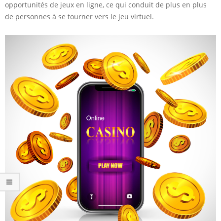
c
opportunités de jeux en ligne, ce qui conduit de plus en plus
de personnes à se tourner vers le jeu virtuel.
a
s
i
n
o
s
m
o
b
i
l
e
s