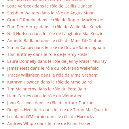
s
Lotte Verbeek dans le rôle de Geillis Duncan
a
Stephen Walters dans le rôle de Angus Mohr
Grant O’Rourke dans le rôle de Rupert MacKenzie
i
Finn Den Hertog dans le rôle de Willie MacKenzie
s
Nell Hudson dans le rôle de Laoghaire MacKenzie
o
Annette Badland dans le rôle de Mme FitzGibbons
Simon Callow dans le rôle de Duc de Sandringham
n
Tom Brittney dans le rôle de Jeremy Foster
1
Laura Donnelly dans le rôle de Jenny Fraser Murray
-
James Fleet dans le rôle du Révérend Wakefield
Tracey Wilkinson dans le rôle de Mme Graham
O
Kathryn Howden dans le rôle de Mme Baird
u
Tim McInnerny dans le rôle du Père Bain
t
Liam Carney dans le rôle du Vieux Alec
John Sessions dans le rôle de Arthur Duncan
l
Douglas Henshall. dans le rôle de Taran MacQuarrie
a
Lochlann O’Mearáin dans le rôle de Horrocks
n
Andrew Whipp dans le rôle de Brian Fraser