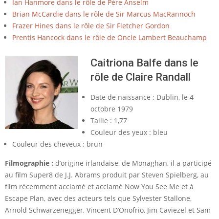
Ian Hanmore dans le rôle de Père Anselm
d
Brian McCardie dans le rôle de Sir Marcus MacRannoch
e
Frazer Hines dans le rôle de Sir Fletcher Gordon
r
Prentis Hancock dans le rôle de Oncle Lambert Beauchamp
Caitriona Balfe dans le
rôle de Claire Randall
Date de naissance : Dublin, le 4
octobre 1979
Taille : 1,77
Couleur des yeux : bleu
Couleur des cheveux : brun
Filmographie :
d’origine irlandaise, de Monaghan, il a participé
au film Super8 de J.J. Abrams produit par Steven Spielberg, au
film récemment acclamé et acclamé Now You See Me et à
Escape Plan, avec des acteurs tels que Sylvester Stallone,
Arnold Schwarzenegger, Vincent D’Onofrio, Jim Caviezel et Sam