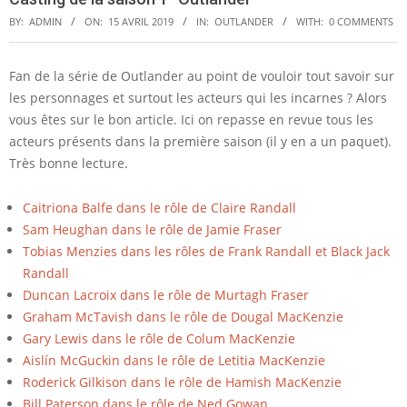
BY:
ADMIN
ON:
15 AVRIL 2019
IN:
OUTLANDER
WITH:
0 COMMENTS
Fan de la série de Outlander au point de vouloir tout savoir sur
C
les personnages et surtout les acteurs qui les incarnes ? Alors
vous êtes sur le bon article. Ici on repasse en revue tous les
a
acteurs présents dans la première saison (il y en a un paquet).
s
Très bonne lecture.
t
Caitriona Balfe dans le rôle de Claire Randall
i
Sam Heughan dans le rôle de Jamie Fraser
n
Tobias Menzies dans les rôles de Frank Randall et Black Jack
g
Randall
Duncan Lacroix dans le rôle de Murtagh Fraser
d
Graham McTavish dans le rôle de Dougal MacKenzie
e
Gary Lewis dans le rôle de Colum MacKenzie
l
Aislín McGuckin dans le rôle de Letitia MacKenzie
Roderick Gilkison dans le rôle de Hamish MacKenzie
a
Bill Paterson dans le rôle de Ned Gowan