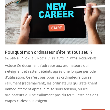
Pourquoi mon ordinateur s’éteint tout seul ?
2019-
BY:
ADMIN
ON:
3 JUIN 2019
IN:
TUTO
WITH:
0 COMMENTS
06-
Astuce Ce document s’adresse aux ordinateurs qui
03
s’éteignent et restent éteints après une longue période
d’utilisation. Ce n’est pas pour les ordinateurs qui se
rallument (redémarrent), les ordinateurs qui s’éteignent
immédiatement après la mise sous tension, ou les
ordinateurs qui ne s’allument pas du tout. Certaines des
étapes ci-dessous exigent