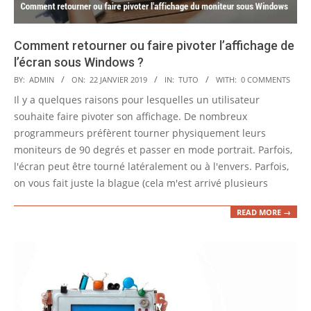
Comment retourner ou faire pivoter l’affichage de
l’écran sous Windows ?
2019-
BY:
ADMIN
ON:
22 JANVIER 2019
IN:
TUTO
WITH:
0 COMMENTS
01-
Il y a quelques raisons pour lesquelles un utilisateur
22
souhaite faire pivoter son affichage. De nombreux
programmeurs préfèrent tourner physiquement leurs
moniteurs de 90 degrés et passer en mode portrait. Parfois,
l'écran peut être tourné latéralement ou à l'envers. Parfois,
on vous fait juste la blague (cela m'est arrivé plusieurs
READ MORE →