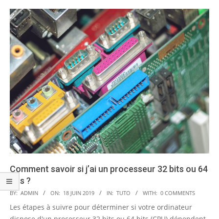
Comment savoir si j’ai un processeur 32 bits ou 64
bits ?
2019-
BY:
ADMIN
ON:
18 JUIN 2019
IN:
TUTO
WITH:
0 COMMENTS
06-
Les étapes à suivre pour déterminer si votre ordinateur
18
dispose d'un processeur 32 bits ou 64 bits (CPU) dépendent