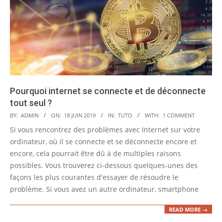
Pourquoi internet se connecte et de déconnecte
tout seul ?
2019-
BY:
ADMIN
ON:
18 JUIN 2019
IN:
TUTO
WITH:
1 COMMENT
06-
Si vous rencontrez des problèmes avec Internet sur votre
18
ordinateur, où il se connecte et se déconnecte encore et
encore, cela pourrait être dû à de multiples raisons
possibles. Vous trouverez ci-dessous quelques-unes des
façons les plus courantes d'essayer de résoudre le
problème. Si vous avez un autre ordinateur, smartphone
READ MORE →