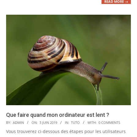
READ MORE →
Que faire quand mon ordinateur est lent ?
2019-
BY:
ADMIN
ON:
3 JUIN 2019
IN:
TUTO
WITH:
0 COMMENTS
06-
Vous trouverez ci-dessous des étapes pour les utilisateurs
03