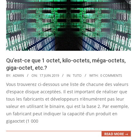
Qu’est-ce que 1 octet, kilo-octets, méga-octets,
giga-octet, etc.?
2019-
BY:
ADMIN
ON:
17 JUIN 2019
IN:
TUTO
WITH:
0 COMMENTS
06-
Vous trouverez ci-dessous une liste de chacune des valeurs
17
d’espace disque acceptées. Il est important de réaliser que
tous les fabricants et développeurs n’énumèrent pas leur
valeur en utilisant le binaire, qui est la base 2. Par exemple,
un fabricant peut indiquer la capacité d’un produit en
gigaoctet (1 000
READ MORE →