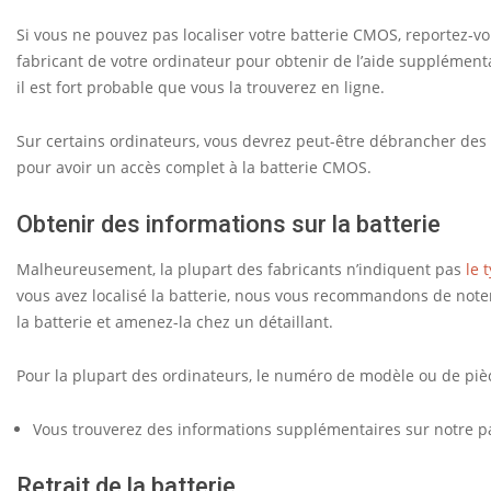
l
Si vous ne pouvez pas localiser votre batterie CMOS, reportez-v
a
fabricant de votre ordinateur pour obtenir de l’aide supplémenta
p
il est fort probable que vous la trouverez en ligne.
i
Sur certains ordinateurs, vous devrez peut-être débrancher des câ
l
pour avoir un accès complet à la batterie CMOS.
e
Obtenir des informations sur la batterie
C
M
Malheureusement, la plupart des fabricants n’indiquent pas
le 
vous avez localisé la batterie, nous vous recommandons de noter s
O
la batterie et amenez-la chez un détaillant.
S
Pour la plupart des ordinateurs, le numéro de modèle ou de pièc
Vous trouverez des informations supplémentaires sur notre pa
Retrait de la batterie