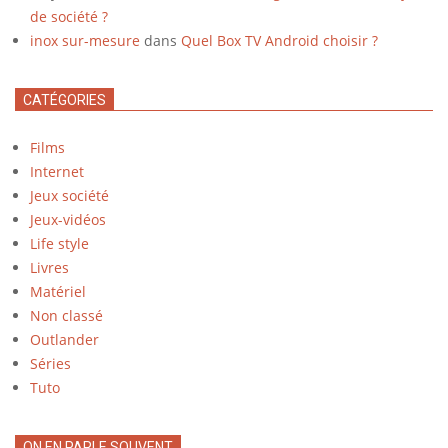
de société ?
inox sur-mesure
dans
Quel Box TV Android choisir ?
CATÉGORIES
Films
Internet
Jeux société
Jeux-vidéos
Life style
Livres
Matériel
Non classé
Outlander
Séries
Tuto
ON EN PARLE SOUVENT