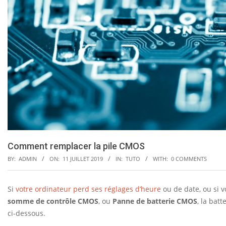
Comment remplacer la pile CMOS
BY:
ADMIN
ON:
11 JUILLET 2019
IN:
TUTO
WITH:
0 COMMENTS
Si
votre ordinateur perd ses réglages d’heure
ou de date, ou si 
C
somme de contrôle CMOS
, ou
Panne de batterie CMOS
, la bat
ci-dessous.
o