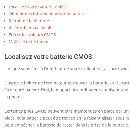
m
Localisez votre batterie CMOS
m
Obtenir des informations sur la batterie
Retrait de la batterie
e
Insérez la nouvelle pile
n
Entrer les valeurs CMOS
t
Matériel défectueux
r
Localisez votre batterie CMOS
e
Lorsque vous êtes à l’intérieur de votre ordinateur, assurez-vous
m
p
Ouvrez le boîtier de l’ordinateur et trouvez la batterie sur la cart
l
être retiré. Aujourd’hui, la plupart des ordinateurs utilisent u
la photo.
a
c
Certaines piles CMOS peuvent être maintenues en place par un cl
e
place, et la batterie peut être retirée en la faisant glisser sous le 
r
peut empêcher la batterie de rester dans la prise de la batterie.